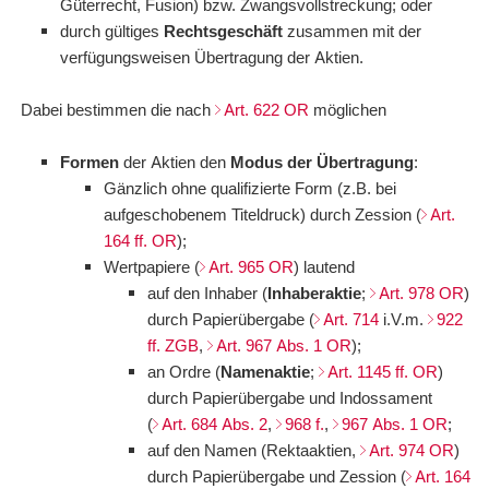
Güterrecht, Fusion) bzw. Zwangsvollstreckung; oder
durch gültiges
Rechtsgeschäft
zusammen mit der
verfügungsweisen Übertragung der Aktien.
Dabei bestimmen die nach
Art. 622 OR
möglichen
Formen
der Aktien den
Modus der Übertragung
:
Gänzlich ohne qualifizierte Form (z.B. bei
aufgeschobenem Titeldruck) durch Zession (
Art.
164 ff. OR
);
Wertpapiere (
Art. 965 OR
) lautend
auf den Inhaber (
Inhaberaktie
;
Art. 978 OR
)
durch Papierübergabe (
Art. 714
i.V.m.
922
ff. ZGB
,
Art. 967 Abs. 1 OR
);
an Ordre (
Namenaktie
;
Art. 1145 ff. OR
)
durch Papierübergabe und Indossament
(
Art. 684 Abs. 2
,
968 f.
,
967 Abs. 1 OR
;
auf den Namen (Rektaaktien,
Art. 974 OR
)
durch Papierübergabe und Zession (
Art. 164