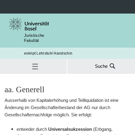
Juristische
Fakultät
eskript Lehrstuhl Handschin
Suche
Suche
nach:
Gesellschaftsrecht
4. Teil: Innenverhältnis
aa. Generell
§18 Änderung im Gesellschafterbestand
2. AG
SUC
C. Gesellschafternachfolge
aa. Generell
Ausserhalb von Kapitalerhöhung und Teilliquidation ist eine
Änderung im Gesellschafterbestand der AG nur durch
Gesellschafternachfolge möglich. Sie erfolgt:
entweder durch
Universalsukzession
(Erbgang,