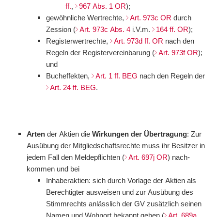
ff.
,
967 Abs. 1 OR
);
gewöhnliche Wertrechte,
Art. 973c OR
durch
Zession (
Art. 973c Abs. 4
i.V.m.
164 ff. OR
);
Registerwertrechte,
Art. 973d ff. OR
nach den
Regeln der Registervereinbarung (
Art. 973f OR
);
und
Bucheffekten,
Art. 1 ff. BEG
nach den Regeln der
Art. 24 ff. BEG
.
Arten
der Aktien die
Wirkungen der Übertragung
: Zur
Ausübung der Mitgliedschaftsrechte muss ihr Besitzer in
jedem Fall den Meldepflichten (
Art. 697j OR
) nach­
kommen und bei
Inhaberaktien: sich durch Vorlage der Aktien als
Berechtigter ausweisen und zur Ausübung des
Stimmrechts anlässlich der GV zusätzlich seinen
Namen und Wohnort bekannt geben (
Art. 689a