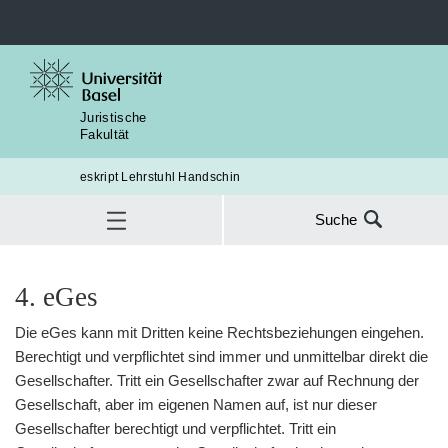
Juristische
Fakultät
eskript Lehrstuhl Handschin
Suche
Suche
nach:
Gesellschaftsrecht
5. Teil: Aussenverhältnis
4. eGes
§21 Vertretung gegenüber Dritten (Organhandeln und
SUC
Stellvertretung)
Die eGes kann mit Dritten keine Rechtsbeziehungen eingehen.
4. eGes
Berechtigt und verpflichtet sind immer und unmittelbar direkt die
Gesellschafter. Tritt ein Gesellschafter zwar auf Rechnung der
Gesellschaft, aber im eigenen Namen auf, ist nur dieser
Gesellschafter berechtigt und verpflichtet. Tritt ein