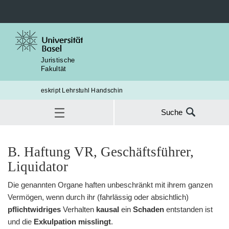
Juristische
Fakultät
eskript Lehrstuhl Handschin
Suche
Suche
aa. Passivlegitimation
nach:
Gesellschaftsrecht
6. Teil: Verantwortlichkeit und Haftung
B. Haftung VR, Geschäftsführer,
§23 Verantwortlichkeit
2. AG (Art. 753 ff. OR)
SUC
bb. Pflichtverletzung
Liquidator
B. Haftung VR, Geschäftsführer, Liquidator
Die genannten Organe haften unbeschränkt mit ihrem ganzen
cc. Kausalzusammenhang
Vermögen, wenn durch ihr (fahrlässig oder absichtlich)
dd. Verschulden
pflichtwidriges
Verhalten
kausal
ein
Schaden
entstanden ist
und die
Exkulpation misslingt
.