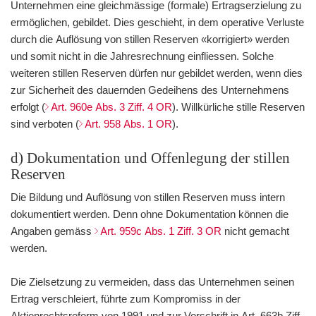
Unternehmen eine gleichmässige (formale) Ertragserzielung zu
ermöglichen, gebildet. Dies geschieht, in dem operative Verluste
durch die Auflösung von stillen Reserven «korrigiert» werden
und somit nicht in die Jahresrechnung einfliessen. Solche
weiteren stillen Reserven dürfen nur gebildet werden, wenn dies
zur Sicherheit des dauernden Gedeihens des Unternehmens
erfolgt (
Art. 960e Abs. 3 Ziff. 4 OR
). Willkürliche stille Reserven
sind verboten (
Art. 958 Abs. 1 OR
).
d) Dokumentation und Offenlegung der stillen
Reserven
Die Bildung und Auflösung von stillen Reserven muss intern
dokumentiert werden. Denn ohne Dokumentation können die
Angaben gemäss
Art. 959c Abs. 1 Ziff. 3 OR
nicht gemacht
werden.
Die Zielsetzung zu vermeiden, dass das Unternehmen seinen
Ertrag verschleiert, führte zum Kompromiss in der
Aktienrechtsreform von 1991 und zur Vorschrift in Art. 663b Ziff.