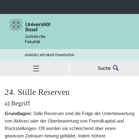
Juristische
Fakultät
eskript Lehrstuhl Handschin
Suche
Suche
nach:
Rechnungslegungsrecht
C. Jahresabschluss
24. Stille Reserven
IV. Bewertungsvorschriften
24. Stille Reserven
SUC
a) Begriff
Grundlagen:
Stille Reserven sind die Folge der Unterbewertung
von Aktiven oder der Überbewertung von Fremdkapital und
Rückstellungen. Oft werden sie schleichend über einen
gewissen Zeitraum hinweg gebildet, indem höhere