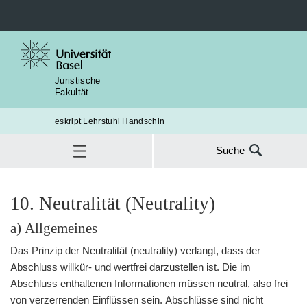
Juristische
Fakultät
eskript Lehrstuhl Handschin
Suche
Suche
nach:
Rechnungslegungsrecht
C. Jahresabschluss
10. Neutralität (Neutrality)
II. Grundsätze
10. Neutralität
SUC
a) Allgemeines
Das Prinzip der Neutralität (neutrality) verlangt, dass der
Abschluss willkür- und wertfrei darzustellen ist. Die im
Abschluss enthaltenen Informationen müssen neutral, also frei
von verzerrenden Einflüssen sein. Abschlüsse sind nicht