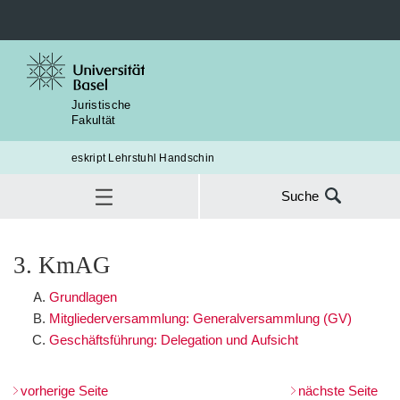
Juristische
Fakultät
eskript Lehrstuhl Handschin
Suche
Suche
A. Grundlagen
nach:
Gesellschaftsrecht
4. Teil: Innenverhältnis
3. KmAG
§14 Willensbildung
3. KmAG
SUC
B. Mitgliederversammlung: Generalversammlung (GV)
Grundlagen
Mitgliederversammlung: Generalversammlung (GV)
C. Geschäftsführung, Delegation und Aufsicht
Geschäftsführung: Delegation und Aufsicht
vorherige Seite
nächste Seite